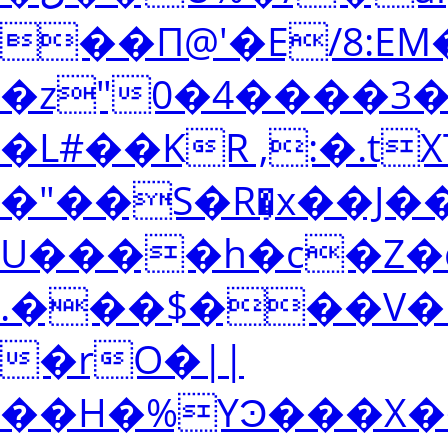
��Π@'�E/8:E
�z"0�4����3�
�L#��KR ,:�.t
�"��S�R�̹x��J�
U����h�c�Z�qH�n^HJNY�`E@��ل�bi�u��w�`��s�QW�`�)�$�
.���$���V�u[
�rO�||
��H�%YϿ���X�