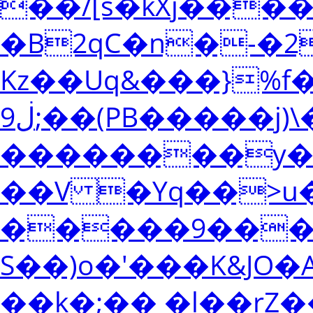
��/[s�kXj��
�B2qC�n�-�2
Kz��Uq&���}%f
ڶ9;��(PB�����j)\�����E�`��*=�&˴��o���*���Go��/y��N���w���� _��������ދ9�dhZ����=��W|
��������y��
��V �Yq��>u
�����9���
S��)o�'���K&JO�
��k�;�� �l��rZ�