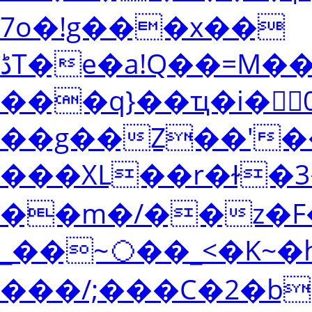
7o�!g���x��
ڈT�e�a!Q��=M��_5*1����x�r����9�S6�
���q}��ҵ�i�񣲗
��g��Z��'��
���XL��r�ɫ�3
��m�/��z�F�
_��~◯��_<�K~�
���/;���C�2�b