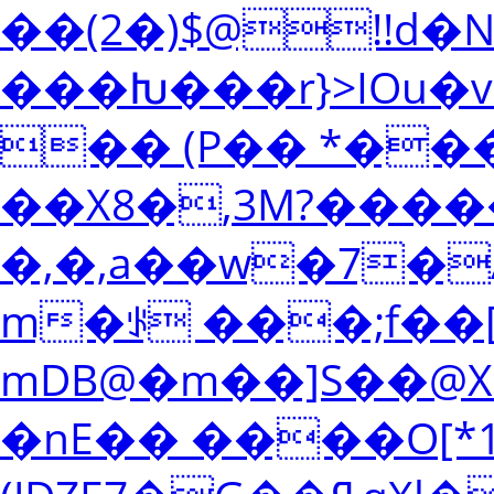
��(2�)$@!!d�
���Խ���r}>IOu�
�� (P�� *��
��X8�,3M?����
�,�,a��w�7�
m�ꂪ ���;f��
mDB@�m��]S��@
�nE�� ����O[*1