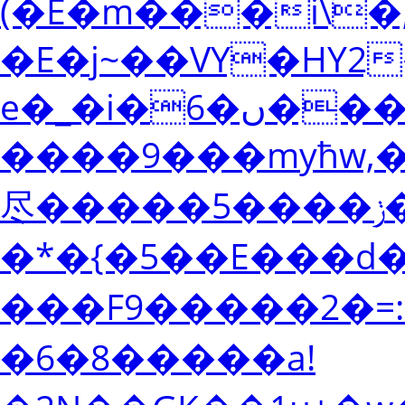
(�E�m���i\�,M2�#�I
�E�j~��VY�HY2
e�_�i�ں�6���q���=����b���e�Vl�y���O�\��d�����#�?
����9���myћw,�
尽�����ݫ����5�?l#�2`���떔
�*�{�5��E���d�
���F9�����2�=:
�6�8�����a!