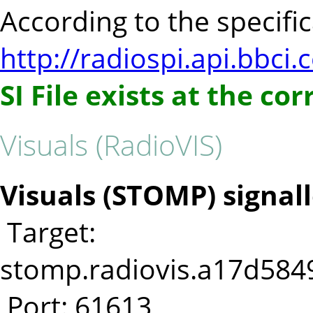
According to the specifica
http://radiospi.api.bbci.
SI File exists at the co
Visuals (RadioVIS)
Visuals (STOMP) signall
Target:
stomp.radiovis.a17d5849
Port: 61613