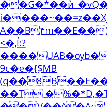
��G�*��ѝ_�vQ
i����~��=z��X
A��B۴m��E��),R����j׻��T%��`��]�������
<�,l̓:?
����UAB�ѹb�x�[�k�m�ڢMc�Vt���
9c�e�{$MB
(q��8B��E�
��T �%�*D,�
��V��^�Ac.E