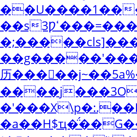
��U����1��
��s3Ƿߵ���=����ǫ߹
�;�����cls]��
��g�����'���
历����ٰ�ϳ~��5a
����j���3O
�'���X\p�:.��E
�a��H$ҵ�̈́��G��