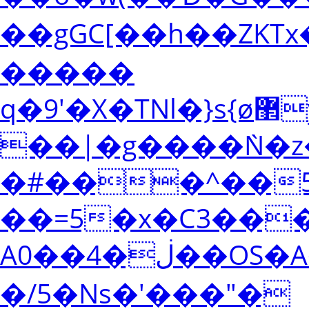
��gGC[��h��ZKTx�5^�
�����
q�9'�X�TNl�}s{ø޲y����R��[�]Aj/;����a���n���$�O���55
��|�g����Ǹ�z
�#���^��5�
��=5�x�C3���
Aڶ�4��0��OS�A�j�׽@�Ѹ
�/5�Ns�'���"�