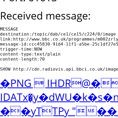
Received message:
MESSAGE

destination:/topic/dab/ce1/ce15/c224/0/image

link:http://www.bbc.co.uk/programmes/m002zrly
message-id:ccc45830-91d4-11f1-a5be-25c1df27e5
trigger-time:NOW

content-type:text/plain

content-length:70

SHOW http://cdn.radiovis.api.bbci.co.uk/imag
�PNG  IHDR@�
IDATx�̝y�dWU�k�s
��yTTPy "�