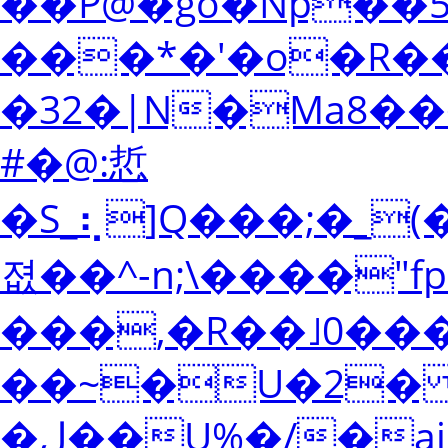
��P@�gő�Np��5Z���
���*�'�o�R��,��j�F�F�7�
�32�|N�Ma8��
#�@:悊
�S_⢆]Q���;�_(�nY��
졊��^-n;\����"f
���,�R��˩0��
��~�U�2� E⇈
�ل��U%�/�ai