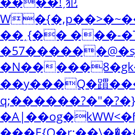
����!ˏ犯
W�{�,p��>�~�
��˰{�� ���-�
�57������@�sJ
�N�����8�gk�
��y���Q�躀���
q;������?�"�?�
�A|��og�kWW<�
���E{O�r;��\��̒