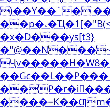
)��Y��`� ��
��p�˔�Ҵ�1[�"B
�x�D���ys[t3}
�"@��N���~
Ҷv�����H�W8��_�
��Gc��L��P���`
��P�r�i�ٓ
����=K��Ƣm��fږnb�2<�"�vK����)���|L��W\���sN*9�Us�Q��{