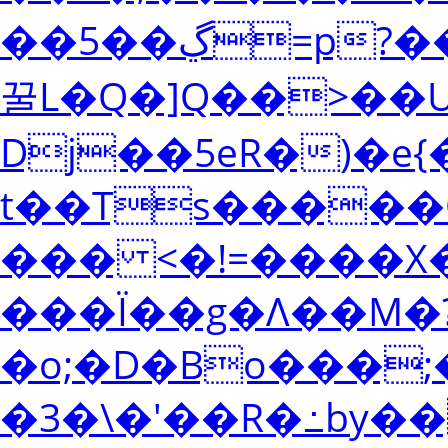
��ڲ��5=p?��Y�
꿀L�Q�]Q��>��U��ڴ�
Dj��5eR�)�e{
t��Ts�����O�fl���W
��� <�!=����X��
���Ϊ��g�Λ��M�
�o;�D�Bo���;
�3�\�'��R�߸by��3�