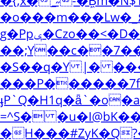
�{;x�_˶-�B͖m�N
�o���m���Lw�_
g�Ppݷ�Czo��<�D����g� �P�އS�?�|
��;Y��c��7�
�S��q�Y |� ��
���P������7f~
ֈP`Q�H1q�ǟ`�o
=^S� �u�I@bK
�H���#ZyK�Q?