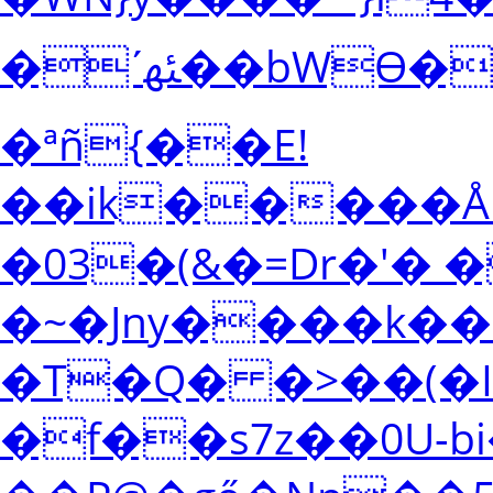
�ʹﳠ��bWѲ�+X�D{=�<�!
�ªñ{��E!
��ik�����Å
�03�(&�=Dr�'�
�~�Jny����k��
�T�Q� �>��(�
�f��s7z��0U-b