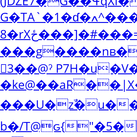
(JDZE7�G��ߟqXl����(J$h#�־
G�TA`�1�ɗ�ߍ^������K��M��E��-45hD�]��
8�rXځ���]�#���=����.����{]��`��ć���Z�V%��R�P�o�P�����`@)
���g����nв�՝��;�n�
𵪤3��@ˀ P7H�u
�ke@��aR��|
���U�zࣾ�u�
b�/T@ԍ{"�5�