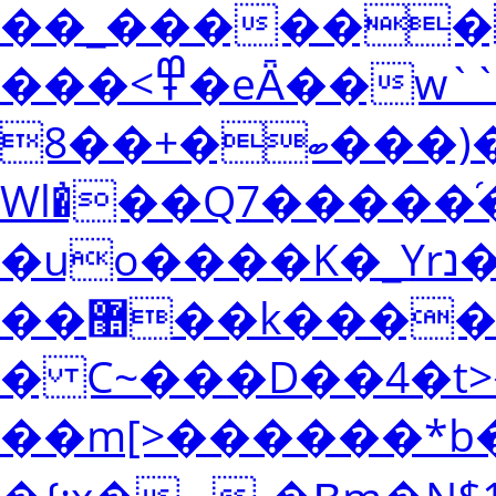
��_������ 
���<߾�eǞ��w``��|
ބ�+��8���)�������-O�����
Wl�̓��Q7����
�uo����K�_Yrנ�%g������;��{��%g�lS���_��t�
��޺��k�����7��S74|
� C~���D��4�t
��m[>������*b�k��9:-5