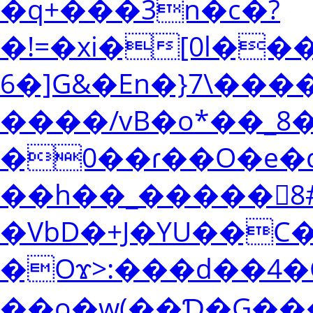
�q+���3n�c�?
�!=�xi�[0l�
6�]G&�En�}7\���
����/vB�o*��_
�0��ɾ��O�e�q
��h��_�����8#
�VbD�+J�YU��C
�Oϫ>:���d��4�C��$Q`ږ7��
��o�w(��Ɗ�G���