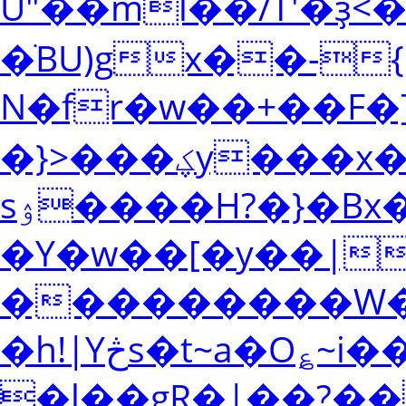
U"��ml��/T'�ҙ<�
�ׂBU)gx��-{
N�fr�w��+��F�
�}>���ؼy���x��x��Od�Ӟ�E���5�\�����F��9l�4O���R*�K����I���c�ؚ���R��I���U(m�?
sۉ����H?�}�Bx���&��%x�g�zG��
�Y�w��[�y��|
���������W
�h!|Yڅs�t~a�O؏~i��>�\��m/[�
�l��gR�|��?�