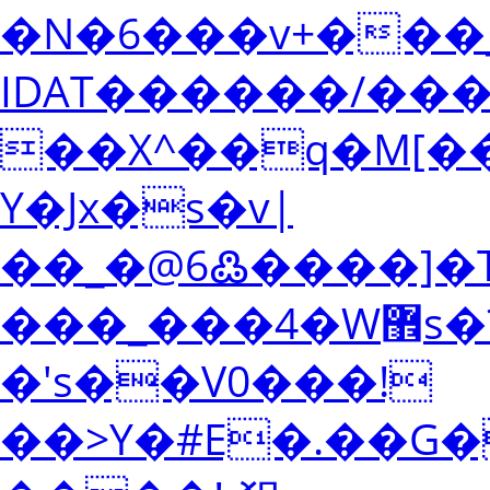
�N�6���v+���
IDAT������/���
��X^��q�M[��
Y�Jx�s�v|
��_�@6߷����]�
���_���4�W޾s�?;Ξ�����]|
�'s��V0���!
��>Y�#E�.��G