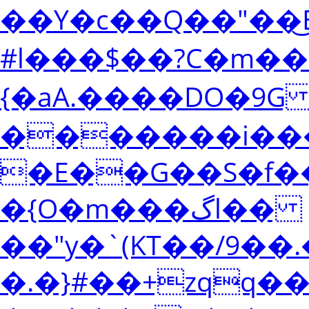
��Y�c��Q��"��͜B
#l���$��?C�m�
{�aA.����DО�9
�������i��
�E��G��S�f��
�{O�m���گl��
��"y�`(KT��/9��
�.�}#��+zqq��