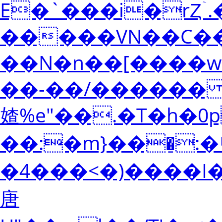
E�`���i�rȤۤ.�M޳6���Jt�Q�DQ#�Yu`k~�<
�����VN��C��
��N�n��[����
��-��/������ ^
㜁%e"��.�T�h�0
��:�m}���̠:
�4���<�)����I���v
唐