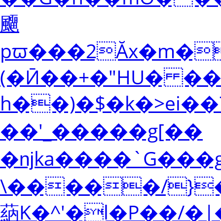
飅
pϖ���2Ăx�m�&�
(�Ӣ��+�"HU� ��
h��)�$�k�>ei�
��'_�����g[��
�ǌka����`G���g�zp����a��q
\�����/}
蒳K�^'�l�P��/�