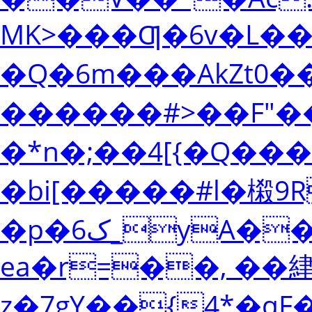
MK>���Ƣ�6v�L��G
�Q�6m���AkZ
� �����#>��F"�
�*n�;��4[{�Q��
�bi[�����#l�樧9R
�p�6ک_yA��H��Oy}!Xį
ea�r=��, ��䋖
z�7gY��{4*�qF�޳�~������*��ԡ%�d��