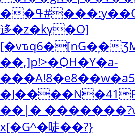
��ߟ#���:y��Q�����m��d3�}`N��
迻�z�kγ�O]
[�vԏq6�[nG�ۭ�ƷM��V
��,]p!>�ѺH�Y�a-
���A!8�e8��w�a
�J����N�41
��|� �������?w
x[�G^�唗��?}