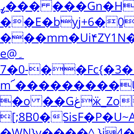
ߨ��� ���Gn�H�
��E�byj+6�
���mm�Ui۴ZY1N���
e@۔
��-0�7Fc{�3�hR�Ꙧ�(���ƆV���\�ǾU)���AYAQ��"D�Ĉ�M����SeD�Ɂ�B�H��N�C�,N���[�l��>���SO�e?
m՜���������
�o ��Gغӝ_Zo]
[;8B0�SisF�P
�WN}y����^ }i4