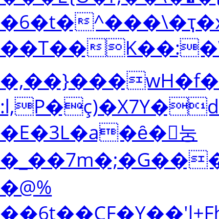
�6�t�^���\�ҭ�
��T��K��:�W
�,��}���wH�f
:l,P�ç)�X7Y�
�E�3L�a�ȇ�󮽮눙
�_��7m�;�G��
�@%
��6t��CF�Y��'l+Fh�ϓ�$