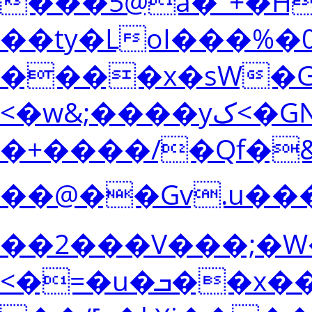
���5@a�"+�H
��ty�LoI���%�
����x�sW�
<�w&;����yک<�GN�����H�3�}"Q�aD"����ʖ�T�Wx�ʜu�`h�T��d:ʉ��f�$�N
�+����/�Qf�&
��@��Gv.u��������$
��2���V���;�W
<�=�u�ܒ��x�����,