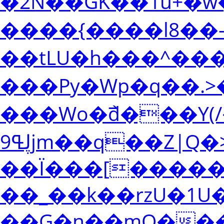
�2N��GK��1u+�w�
����{����l8�� 
��tLU�h���^���
���Py�Wp�q��.>�
���Wo�߯d���Y(
ڸߟ9jm��q��Z|Q�>�����t?
��Ï���[�����
��_��k��rzU�1U�
��G�n��mO���Wj