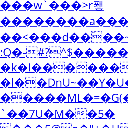
���w`���>r퐿
��������a���
��<���d��ְؔ��
:Q�-#?^$����
�k�I������
�l��DnU~��Y�U
�����ΜL�=�G(�x
`��7U�M��5�