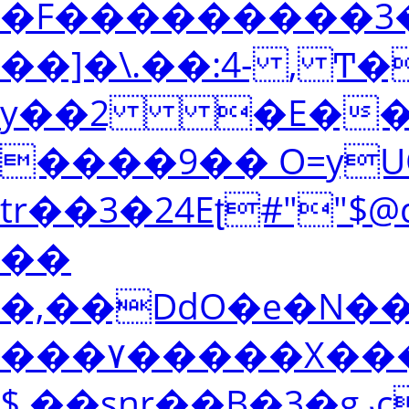
�F���������3�0
��]�\.��:4- , Ͳ
y��2 �E��{>
����9�� O=yUQٻ�"Ό�e�\�
tr��3�24Eʈ#""
��
�,��DdO�e�N�
���۷�����X��
$,��snr��B�3�gرc��1:���'O2;;G