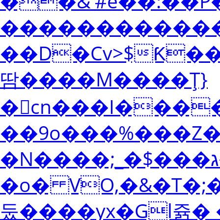
��&'#e��:��
������������G
��D�Cv>$Ƙ����ֱ�����Š�H�k���ݞ,�l�b�����H��7�N���%۴�o
땀����M����Ţ}
�󍹙cn���I���
��9o���%���Z�
�N����;_�$���ג��#�d��������N�:I/k�7��N���|
�o� VO,�&�T�;��I@
둤����yx�Gl쥵� �