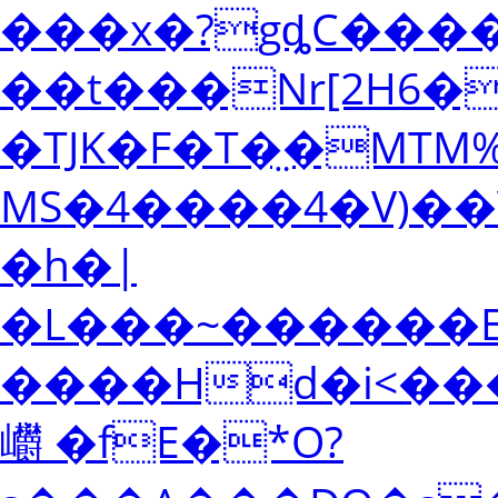
���x�?gȡC����
��t���Nr[2H6��
�TJK�F�T�̤�MTM
MS�4����4�V)��
�h�|
�L���~������E�
����Hd�i<��
㠨 �fE�*O?