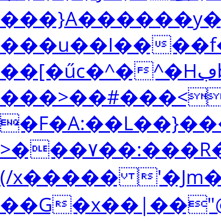
���}A������y�g��
���u��I����
��[�űc�^�^�Hڢb$�%�Мk�d���ڥ��ڭ5������v[�z��z�-
���>��#���<
�F�A:��L��}��
>���۷��:���R�
(/x����� '�Jm�
��G�x��|��"