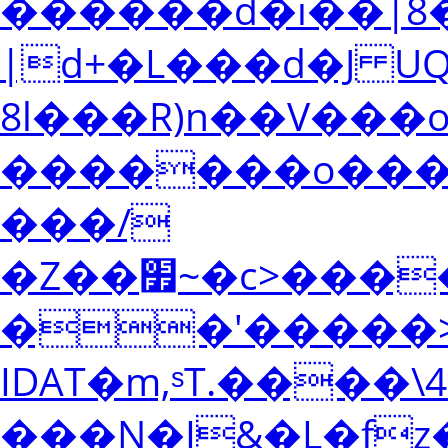
������d�i��|8�
|d+�L���d�J U
8l���R)n��V���
�������o���O�
���/
�Z��׿~�c>�����K�ؖQ��^����������N�:�[���q�UWq�Ѝ��Mo���zo|
��'�����>
IDAT�m,ˢT.���
���N�I&�L�fz