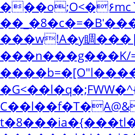
���o;O<�۶mc
��_�8�c�=�Bʹ�
���w!A�y睭 ��
���n���g���K/=�
����b=�[O"l���
�G<��l�q�;FW
C��l��f�T�A@&
t�8���ia�{���tl