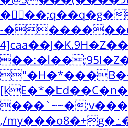
���;q��q�g�
-�������@
4]caa��J�K.9H�
��:�l��;95I�
"�H�*���B��l
[kE�*�Էd��C�n�
���`~~�;v���
,/my���o8�+g