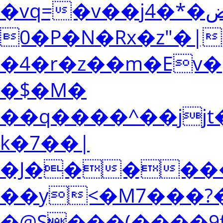
�vq=�v��jض�*�4;;��L&�����MQȦ3\w����<�c�Y�g�zzzZ�
0�P�N�Rx�z"�|
�4�r�z��m�Ev�څm� .ڽ���>?
�$�M�
��q����^��jjt��g��
k�7��|
�J������mO<���
��y<�M7���?�w��ݗ{J
�@S���(����9