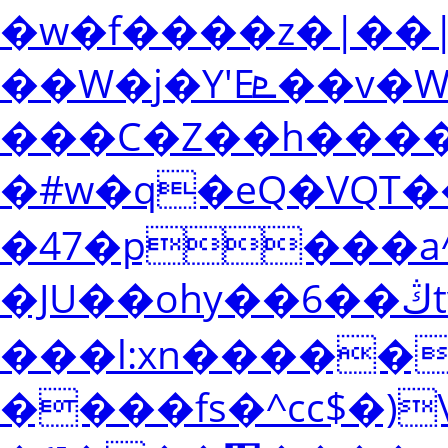
�w�f����z�|��|
��W�j�Y'Eܧ��v�W'u9�<+�Y�14%4�,�/
���C�Z��h����r
�#w�q�eQ�VQT��
�47�p���a^
�JU��ohy��6��ڭtvH
���l:xn�����
����fs�^cc$�)