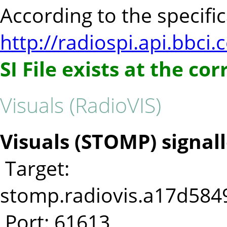
According to the specifica
http://radiospi.api.bbci.
SI File exists at the co
Visuals (RadioVIS)
Visuals (STOMP) signall
Target:
stomp.radiovis.a17d5849
Port: 61613