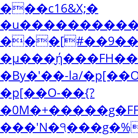
���c16&X;�
�u����������
���[#��9�
�μ���̬ή���FH��
�By�'��-la /�p [��
�p [��O-��{?
�0M�+�����g�FFF
���'N�੧���g�%